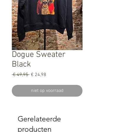
Dogue Sweater
Black
Normale
Verkoopprijs
 € 49,95 
€ 24,98
prijs
niet op voorraad
Gerelateerde
producten