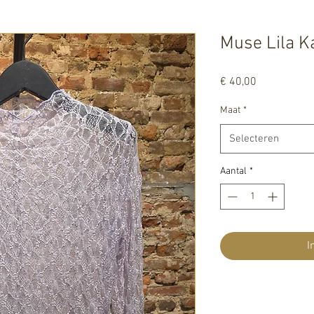
Muse Lila K
Prijs
€ 40,00
Maat
*
Selecteren
Aantal
*
I