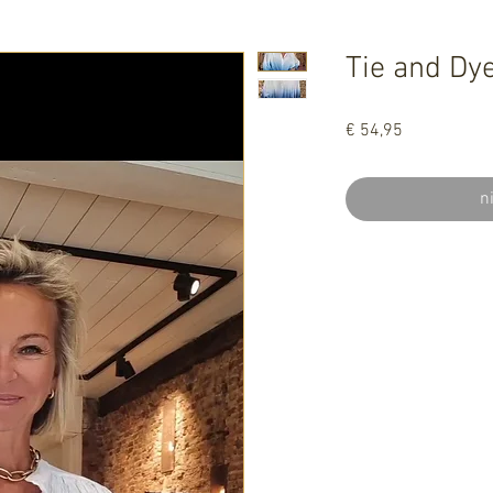
Tie and Dye
Prijs
€ 54,95
n